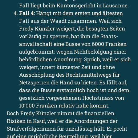
Fall liegt beim Kantons­gericht in Lausanne.
Fall 4:
Hängt mit dem ersten und ältesten
Fall aus der Waadt zusammen. Weil sich
Fredy Künzler weigert, die besagten Seiten
vorläufig zu sperren, hat ihm die Staats­
anwaltschaft eine Busse von 6000 Franken
aufgebrummt: wegen Nicht­befolgung einer
behördlichen Anordnung. Sprich, weil er sich
weigert, innert kürzester Zeit und ohne
Ausschöpfung des Rechtsmittel­wegs für
Netz­sperren die Hand zu bieten. Es fällt auf,
dass die Busse erstaunlich hoch ist und dem
gesetzlich vorgesehenen Höchstmass von
10’000 Franken relativ nahe kommt.
Doch Fredy Künzler nimmt die finanziellen
Risiken in Kauf, weil er die Anordnungen der
Straf­verfolgerinnen für unzulässig hält. Er pocht
auf eine gerichtliche Beurteilung, weil hier