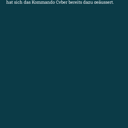
hat sich das Kommando Cyber bereits dazu geäussert.
Wer
Weiterlesen
SURPRISE, SURPRISE: DIE EINFÜHRUNG
DER EID VERSCHIEBT SICH
30. Juni 2026
Nun bewahrheitet sich, was ich schon geschrieben habe: