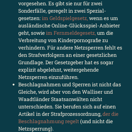
vorgesehen. Es gibt sie nur für zwei
Sonderfälle, geregelt in zwei Spezial­
gesetzen:
im Geldspiel­gesetz,
wenn es um
ausländische Online-Glücksspiel-Anbieter
geht, sowie
im Fernmelde­gesetz,
um die
Verbreitung von Kinder­pornografie zu
verhindern. Für andere Netzsperren fehlt es
den Straf­verfolgern an einer gesetzlichen
Grundlage. Der Gesetz­geber hat es sogar
explizit abgelehnt, weitergehende
Netzsperren einzuführen.
Beschlag­nahmen und Sperren ist nicht das
Gleiche, wird aber von den Walliser und
Waadtländer Staats­anwälten nicht
unterschieden. Sie berufen sich auf einen
Artikel in der Strafprozess­ordnung,
der die
Beschlag­nahmung regelt
(und nicht die
Netzsperrung).