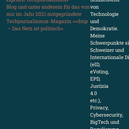
Blog und unter anderem für das von
von
mir im Jahr 2021 mitgegründete
Technologie
Techjournalismus-Magazin «>dnip
und
– Das Netz ist politisch».
Demokratie.
Meine
Schwerpunkte si
Schweizer und
Internationale Di
(eID,
eVoting,
EPD,
Justizia
4.0
etc.),
Privacy,
Cybersecurity,
BigTech und