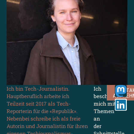
Ich bin Tech-Journalistin.
Ich
KONTA
AUFNEH
Hauptberuflich arbeite ich
beschäftige
Teilzeit seit 2017 als Tech-
mich mit
Reporterin für die «Republik».
Themen
Nebenbei schreibe ich als freie
an
Autorin und Journalistin für ihren
der
eigenen Techjournalismus-
Schnittstelle